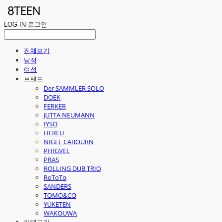
LOG IN
로그인
전체보기
남성
여성
브랜드
Der SAMMLER SOLO
DOEK
FERKER
JUTTA NEUMANN
IYSO
HEREU
NIGEL CABOURN
PHIGVEL
PRAS
ROLLING DUB TRIO
RoToTo
SANDERS
TOMO&CO
YUKETEN
WAKOUWA