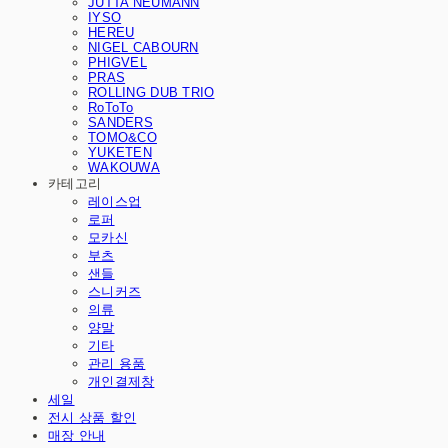
JUTTA NEUMANN
IYSO
HEREU
NIGEL CABOURN
PHIGVEL
PRAS
ROLLING DUB TRIO
RoToTo
SANDERS
TOMO&CO
YUKETEN
WAKOUWA
카테고리
레이스업
로퍼
모카신
부츠
샌들
스니커즈
의류
양말
기타
관리 용품
개인결제창
세일
전시 상품 할인
매장 안내