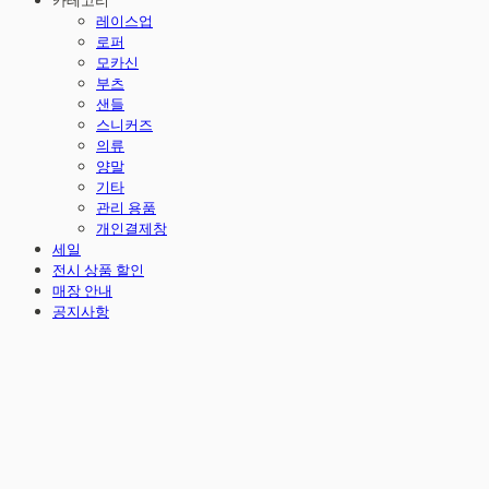
카테고리
레이스업
로퍼
모카신
부츠
샌들
스니커즈
의류
양말
기타
관리 용품
개인결제창
세일
전시 상품 할인
매장 안내
공지사항