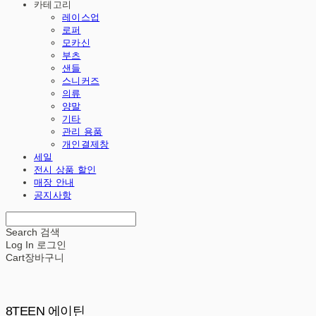
카테고리
레이스업
로퍼
모카신
부츠
샌들
스니커즈
의류
양말
기타
관리 용품
개인결제창
세일
전시 상품 할인
매장 안내
공지사항
Search
검색
Log In
로그인
Cart
장바구니
8TEEN 에이틴