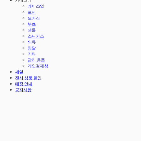
카테고리
레이스업
로퍼
모카신
부츠
샌들
스니커즈
의류
양말
기타
관리 용품
개인결제창
세일
전시 상품 할인
매장 안내
공지사항