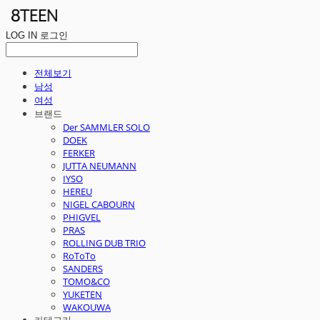
LOG IN
로그인
전체보기
남성
여성
브랜드
Der SAMMLER SOLO
DOEK
FERKER
JUTTA NEUMANN
IYSO
HEREU
NIGEL CABOURN
PHIGVEL
PRAS
ROLLING DUB TRIO
RoToTo
SANDERS
TOMO&CO
YUKETEN
WAKOUWA