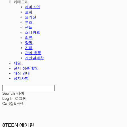
카테고리
레이스업
로퍼
모카신
부츠
샌들
스니커즈
의류
양말
기타
관리 용품
개인결제창
세일
전시 상품 할인
매장 안내
공지사항
Search
검색
Log In
로그인
Cart
장바구니
8TEEN 에이틴