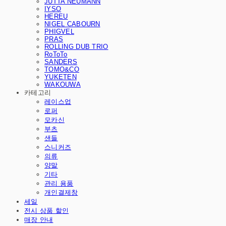
JUTTA NEUMANN
IYSO
HEREU
NIGEL CABOURN
PHIGVEL
PRAS
ROLLING DUB TRIO
RoToTo
SANDERS
TOMO&CO
YUKETEN
WAKOUWA
카테고리
레이스업
로퍼
모카신
부츠
샌들
스니커즈
의류
양말
기타
관리 용품
개인결제창
세일
전시 상품 할인
매장 안내