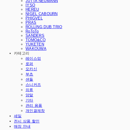
JUTTA NEUMANN
IYSO
HEREU
NIGEL CABOURN
PHIGVEL
PRAS
ROLLING DUB TRIO
RoToTo
SANDERS
TOMO&CO
YUKETEN
WAKOUWA
카테고리
레이스업
로퍼
모카신
부츠
샌들
스니커즈
의류
양말
기타
관리 용품
개인결제창
세일
전시 상품 할인
매장 안내