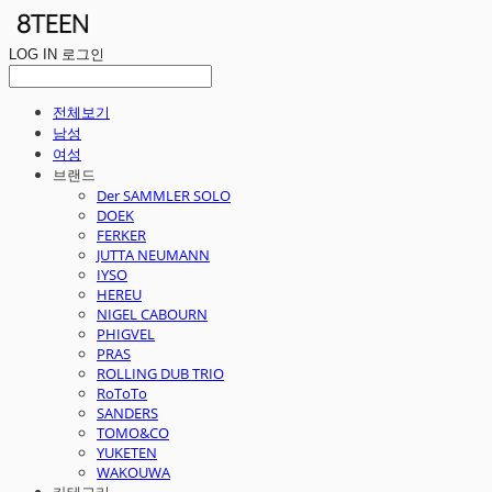
LOG IN
로그인
전체보기
남성
여성
브랜드
Der SAMMLER SOLO
DOEK
FERKER
JUTTA NEUMANN
IYSO
HEREU
NIGEL CABOURN
PHIGVEL
PRAS
ROLLING DUB TRIO
RoToTo
SANDERS
TOMO&CO
YUKETEN
WAKOUWA