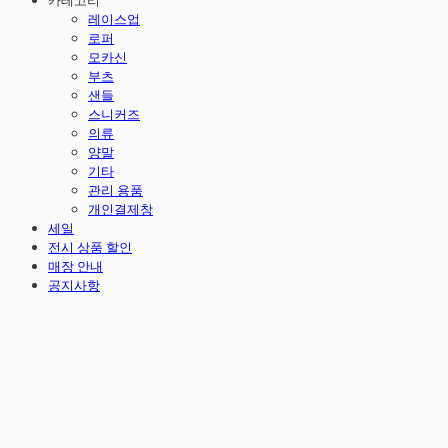
카테고리
레이스업
로퍼
모카신
부츠
샌들
스니커즈
의류
양말
기타
관리 용품
개인결제창
세일
전시 상품 할인
매장 안내
공지사항