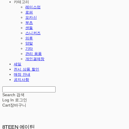
카테고리
레이스업
로퍼
모카신
부츠
샌들
스니커즈
의류
양말
기타
관리 용품
개인결제창
세일
전시 상품 할인
매장 안내
공지사항
Search
검색
Log In
로그인
Cart
장바구니
8TEEN 에이틴