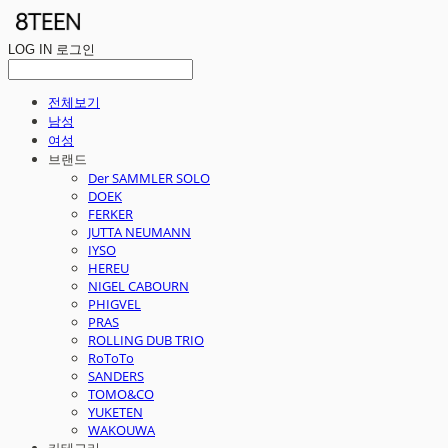
LOG IN
로그인
전체보기
남성
여성
브랜드
Der SAMMLER SOLO
DOEK
FERKER
JUTTA NEUMANN
IYSO
HEREU
NIGEL CABOURN
PHIGVEL
PRAS
ROLLING DUB TRIO
RoToTo
SANDERS
TOMO&CO
YUKETEN
WAKOUWA