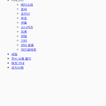
카테고리
레이스업
로퍼
모카신
부츠
샌들
스니커즈
의류
양말
기타
관리 용품
개인결제창
세일
전시 상품 할인
매장 안내
공지사항