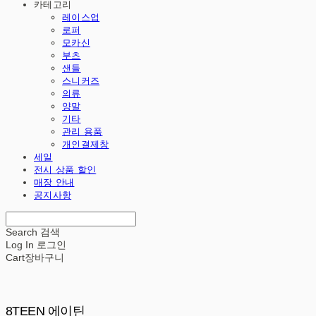
카테고리
레이스업
로퍼
모카신
부츠
샌들
스니커즈
의류
양말
기타
관리 용품
개인결제창
세일
전시 상품 할인
매장 안내
공지사항
Search
검색
Log In
로그인
Cart
장바구니
8TEEN 에이틴