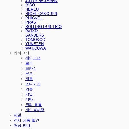
JUTTA NEUMANN
IYSO
HEREU
NIGEL CABOURN
PHIGVEL
PRAS
ROLLING DUB TRIO
RoToTo
SANDERS
TOMO&CO
YUKETEN
WAKOUWA
카테고리
레이스업
로퍼
모카신
부츠
샌들
스니커즈
의류
양말
기타
관리 용품
개인결제창
세일
전시 상품 할인
매장 안내