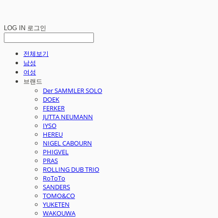
LOG IN
로그인
전체보기
남성
여성
브랜드
Der SAMMLER SOLO
DOEK
FERKER
JUTTA NEUMANN
IYSO
HEREU
NIGEL CABOURN
PHIGVEL
PRAS
ROLLING DUB TRIO
RoToTo
SANDERS
TOMO&CO
YUKETEN
WAKOUWA