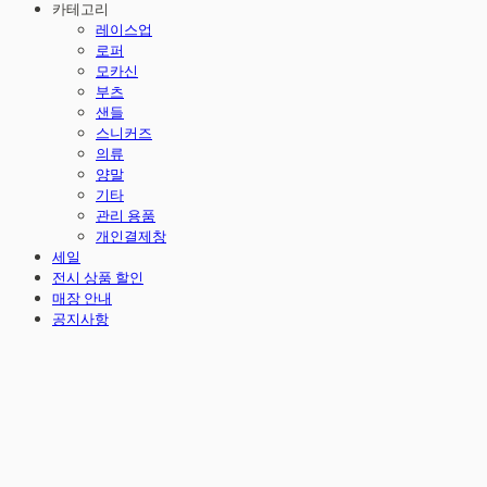
카테고리
레이스업
로퍼
모카신
부츠
샌들
스니커즈
의류
양말
기타
관리 용품
개인결제창
세일
전시 상품 할인
매장 안내
공지사항