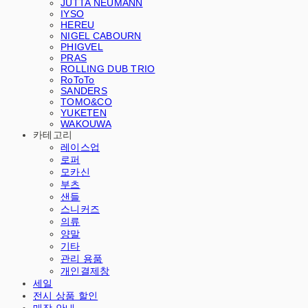
JUTTA NEUMANN
IYSO
HEREU
NIGEL CABOURN
PHIGVEL
PRAS
ROLLING DUB TRIO
RoToTo
SANDERS
TOMO&CO
YUKETEN
WAKOUWA
카테고리
레이스업
로퍼
모카신
부츠
샌들
스니커즈
의류
양말
기타
관리 용품
개인결제창
세일
전시 상품 할인
매장 안내