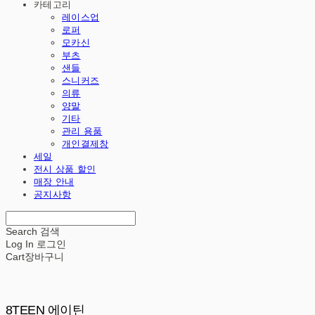
카테고리
레이스업
로퍼
모카신
부츠
샌들
스니커즈
의류
양말
기타
관리 용품
개인결제창
세일
전시 상품 할인
매장 안내
공지사항
Search
검색
Log In
로그인
Cart
장바구니
8TEEN 에이틴