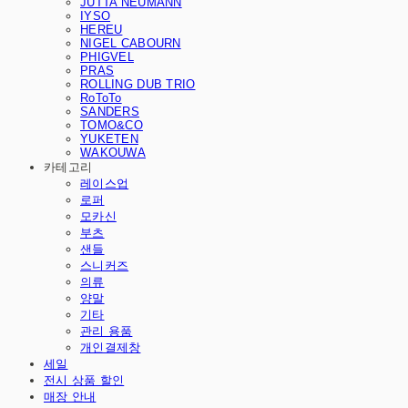
JUTTA NEUMANN
IYSO
HEREU
NIGEL CABOURN
PHIGVEL
PRAS
ROLLING DUB TRIO
RoToTo
SANDERS
TOMO&CO
YUKETEN
WAKOUWA
카테고리
레이스업
로퍼
모카신
부츠
샌들
스니커즈
의류
양말
기타
관리 용품
개인결제창
세일
전시 상품 할인
매장 안내