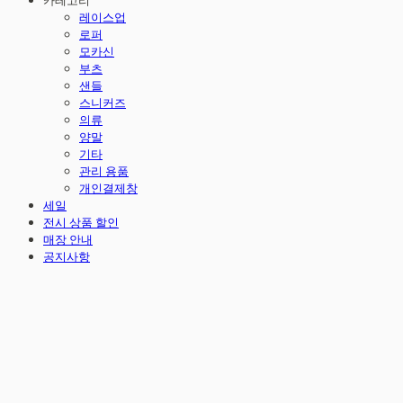
카테고리
레이스업
로퍼
모카신
부츠
샌들
스니커즈
의류
양말
기타
관리 용품
개인결제창
세일
전시 상품 할인
매장 안내
공지사항