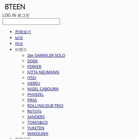
LOG IN
로그인
전체보기
남성
여성
브랜드
Der SAMMLER SOLO
DOEK
FERKER
JUTTA NEUMANN
IYSO
HEREU
NIGEL CABOURN
PHIGVEL
PRAS
ROLLING DUB TRIO
RoToTo
SANDERS
TOMO&CO
YUKETEN
WAKOUWA