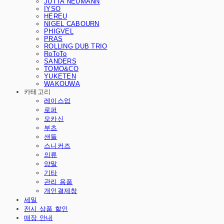
JUTTA NEUMANN
IYSO
HEREU
NIGEL CABOURN
PHIGVEL
PRAS
ROLLING DUB TRIO
RoToTo
SANDERS
TOMO&CO
YUKETEN
WAKOUWA
카테고리
레이스업
로퍼
모카신
부츠
샌들
스니커즈
의류
양말
기타
관리 용품
개인결제창
세일
전시 상품 할인
매장 안내