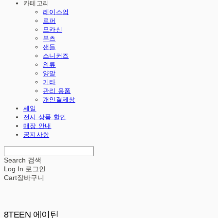
카테고리
레이스업
로퍼
모카신
부츠
샌들
스니커즈
의류
양말
기타
관리 용품
개인결제창
세일
전시 상품 할인
매장 안내
공지사항
Search
검색
Log In
로그인
Cart
장바구니
8TEEN 에이틴