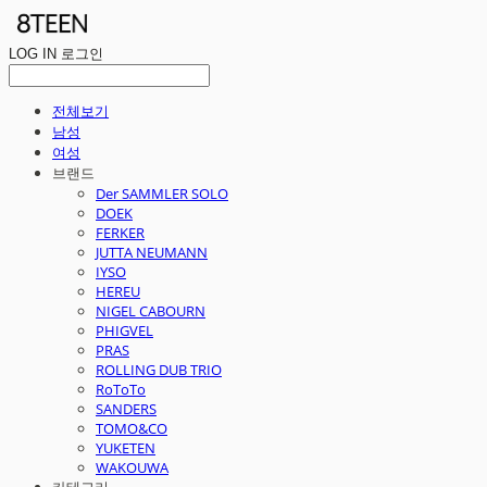
LOG IN
로그인
전체보기
남성
여성
브랜드
Der SAMMLER SOLO
DOEK
FERKER
JUTTA NEUMANN
IYSO
HEREU
NIGEL CABOURN
PHIGVEL
PRAS
ROLLING DUB TRIO
RoToTo
SANDERS
TOMO&CO
YUKETEN
WAKOUWA