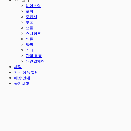
카테고리
레이스업
로퍼
모카신
부츠
샌들
스니커즈
의류
양말
기타
관리 용품
개인결제창
세일
전시 상품 할인
매장 안내
공지사항