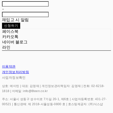
-
재입고 시 알림
신청하기
페이스북
카카오톡
네이버 블로그
라인
이용약관
개인정보처리방침
사업자정보확인
상호: 에이틴 | 대표: 김영재 | 개인정보관리책임자: 김영재 | 전화: 02-6218-
1818 | 이메일: info@8teen.co.kr
주소: 서울시 성동구 성수이로 7가길 20-1, 제6호 | 사업자등록번호:
431-27-
00521
| 통신판매:
제 2018-서울성동-0800 호
| 호스팅제공자: (주)식스샵