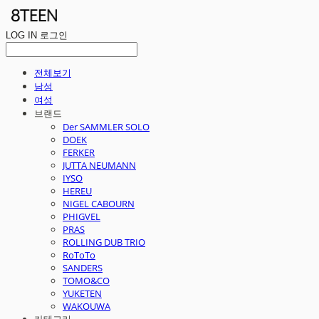
LOG IN
로그인
전체보기
남성
여성
브랜드
Der SAMMLER SOLO
DOEK
FERKER
JUTTA NEUMANN
IYSO
HEREU
NIGEL CABOURN
PHIGVEL
PRAS
ROLLING DUB TRIO
RoToTo
SANDERS
TOMO&CO
YUKETEN
WAKOUWA