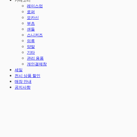
카테고리
레이스업
로퍼
모카신
부츠
샌들
스니커즈
의류
양말
기타
관리 용품
개인결제창
세일
전시 상품 할인
매장 안내
공지사항