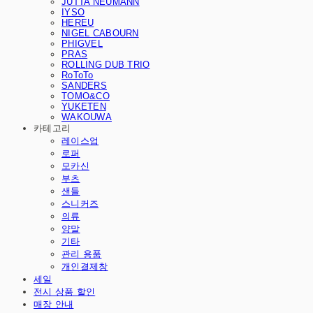
JUTTA NEUMANN
IYSO
HEREU
NIGEL CABOURN
PHIGVEL
PRAS
ROLLING DUB TRIO
RoToTo
SANDERS
TOMO&CO
YUKETEN
WAKOUWA
카테고리
레이스업
로퍼
모카신
부츠
샌들
스니커즈
의류
양말
기타
관리 용품
개인결제창
세일
전시 상품 할인
매장 안내