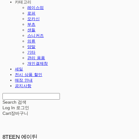
카테고리
레이스업
로퍼
모카신
부츠
샌들
스니커즈
의류
양말
기타
관리 용품
개인결제창
세일
전시 상품 할인
매장 안내
공지사항
Search
검색
Log In
로그인
Cart
장바구니
8TEEN 에이틴