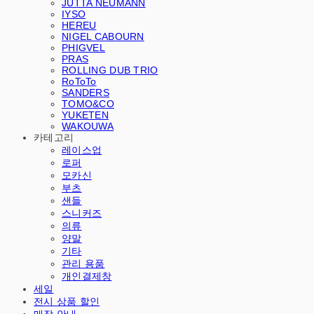
JUTTA NEUMANN
IYSO
HEREU
NIGEL CABOURN
PHIGVEL
PRAS
ROLLING DUB TRIO
RoToTo
SANDERS
TOMO&CO
YUKETEN
WAKOUWA
카테고리
레이스업
로퍼
모카신
부츠
샌들
스니커즈
의류
양말
기타
관리 용품
개인결제창
세일
전시 상품 할인
매장 안내