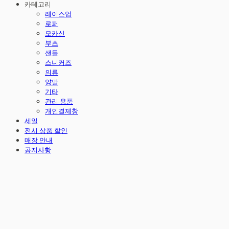
카테고리
레이스업
로퍼
모카신
부츠
샌들
스니커즈
의류
양말
기타
관리 용품
개인결제창
세일
전시 상품 할인
매장 안내
공지사항