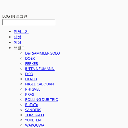
LOG IN
로그인
전체보기
남성
여성
브랜드
Der SAMMLER SOLO
DOEK
FERKER
JUTTA NEUMANN
IYSO
HEREU
NIGEL CABOURN
PHIGVEL
PRAS
ROLLING DUB TRIO
RoToTo
SANDERS
TOMO&CO
YUKETEN
WAKOUWA