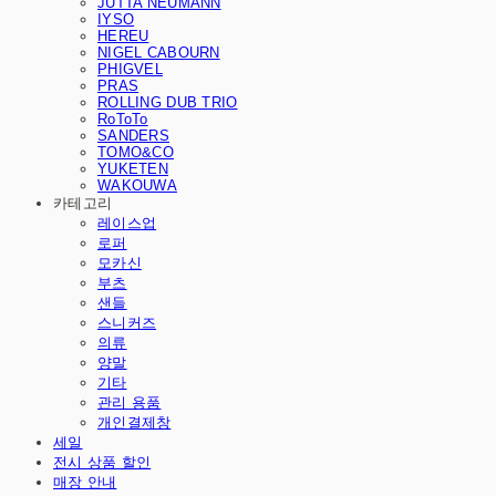
JUTTA NEUMANN
IYSO
HEREU
NIGEL CABOURN
PHIGVEL
PRAS
ROLLING DUB TRIO
RoToTo
SANDERS
TOMO&CO
YUKETEN
WAKOUWA
카테고리
레이스업
로퍼
모카신
부츠
샌들
스니커즈
의류
양말
기타
관리 용품
개인결제창
세일
전시 상품 할인
매장 안내