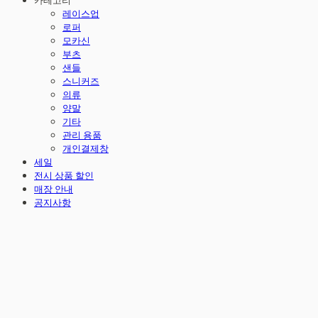
카테고리
레이스업
로퍼
모카신
부츠
샌들
스니커즈
의류
양말
기타
관리 용품
개인결제창
세일
전시 상품 할인
매장 안내
공지사항