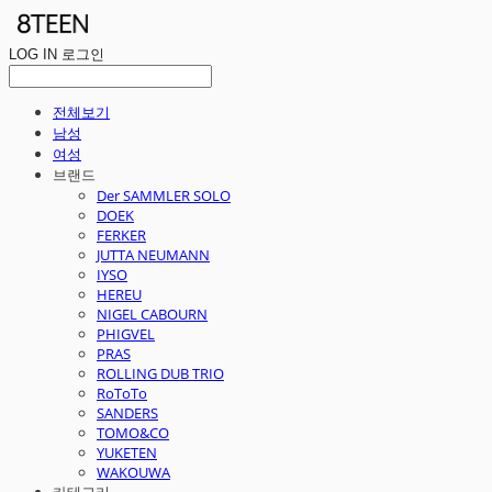
LOG IN
로그인
전체보기
남성
여성
브랜드
Der SAMMLER SOLO
DOEK
FERKER
JUTTA NEUMANN
IYSO
HEREU
NIGEL CABOURN
PHIGVEL
PRAS
ROLLING DUB TRIO
RoToTo
SANDERS
TOMO&CO
YUKETEN
WAKOUWA