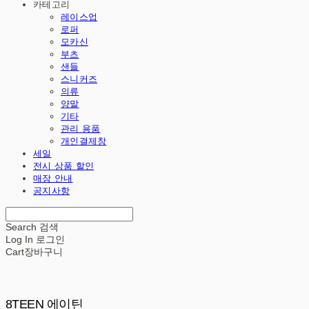
카테고리
레이스업
로퍼
모카신
부츠
샌들
스니커즈
의류
양말
기타
관리 용품
개인결제창
세일
전시 상품 할인
매장 안내
공지사항
Search
검색
Log In
로그인
Cart
장바구니
8TEEN 에이틴