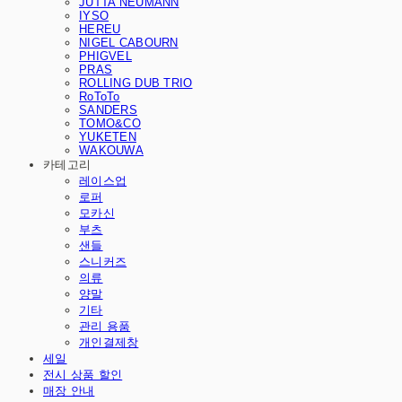
JUTTA NEUMANN
IYSO
HEREU
NIGEL CABOURN
PHIGVEL
PRAS
ROLLING DUB TRIO
RoToTo
SANDERS
TOMO&CO
YUKETEN
WAKOUWA
카테고리
레이스업
로퍼
모카신
부츠
샌들
스니커즈
의류
양말
기타
관리 용품
개인결제창
세일
전시 상품 할인
매장 안내