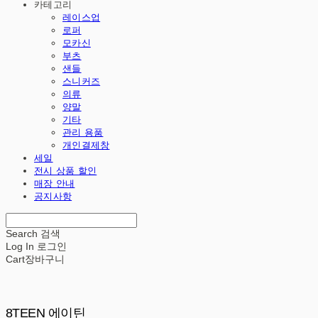
카테고리
레이스업
로퍼
모카신
부츠
샌들
스니커즈
의류
양말
기타
관리 용품
개인결제창
세일
전시 상품 할인
매장 안내
공지사항
Search
검색
Log In
로그인
Cart
장바구니
8TEEN 에이틴