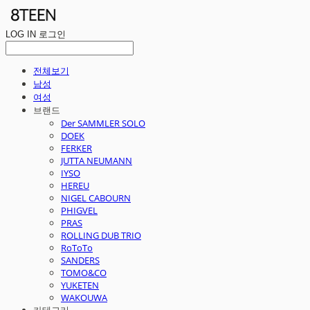
LOG IN
로그인
전체보기
남성
여성
브랜드
Der SAMMLER SOLO
DOEK
FERKER
JUTTA NEUMANN
IYSO
HEREU
NIGEL CABOURN
PHIGVEL
PRAS
ROLLING DUB TRIO
RoToTo
SANDERS
TOMO&CO
YUKETEN
WAKOUWA