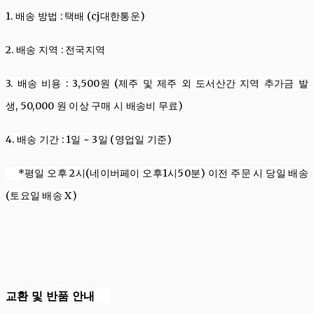
1. 배송
방법
:
택배 (cj대한통운)
2. 배송
지역
:
전국지역
3. 배송
비용
: 3,500
원
(제주 및 제주 외 도서산간 지역 추가금 발
생,
50,000
원
이상 구매 시 배송비 무료
)
4. 배송
기간
: 1
일
~ 3
일 (영업일 기준)
*평일 오후 2시(네이버페이 오후1시50분) 이전 주문 시 당일 배송
(토요일 배송 X)
교환 및 반품 안내