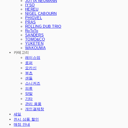
JUTTA NEUMANN
IYSO
HEREU
NIGEL CABOURN
PHIGVEL
PRAS
ROLLING DUB TRIO
RoToTo
SANDERS
TOMO&CO
YUKETEN
WAKOUWA
카테고리
레이스업
로퍼
모카신
부츠
샌들
스니커즈
의류
양말
기타
관리 용품
개인결제창
세일
전시 상품 할인
매장 안내