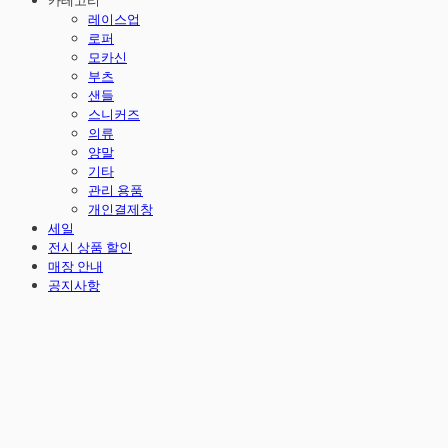
카테고리
레이스업
로퍼
모카신
부츠
샌들
스니커즈
의류
양말
기타
관리 용품
개인결제창
세일
전시 상품 할인
매장 안내
공지사항