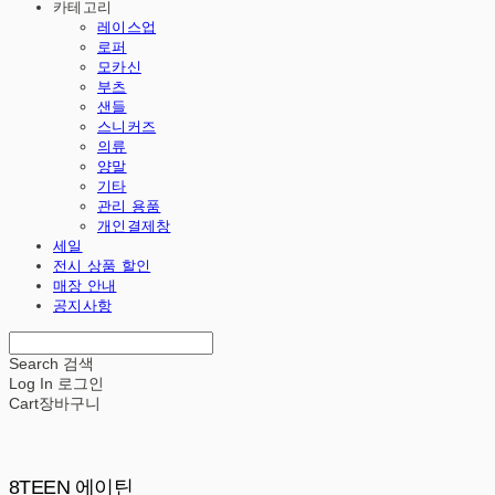
카테고리
레이스업
로퍼
모카신
부츠
샌들
스니커즈
의류
양말
기타
관리 용품
개인결제창
세일
전시 상품 할인
매장 안내
공지사항
Search
검색
Log In
로그인
Cart
장바구니
8TEEN 에이틴