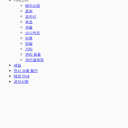
카테고리
레이스업
로퍼
모카신
부츠
샌들
스니커즈
의류
양말
기타
관리 용품
개인결제창
세일
전시 상품 할인
매장 안내
공지사항