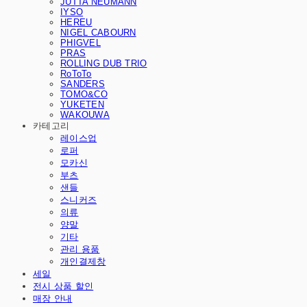
JUTTA NEUMANN
IYSO
HEREU
NIGEL CABOURN
PHIGVEL
PRAS
ROLLING DUB TRIO
RoToTo
SANDERS
TOMO&CO
YUKETEN
WAKOUWA
카테고리
레이스업
로퍼
모카신
부츠
샌들
스니커즈
의류
양말
기타
관리 용품
개인결제창
세일
전시 상품 할인
매장 안내