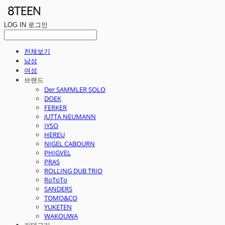
LOG IN
로그인
전체보기
남성
여성
브랜드
Der SAMMLER SOLO
DOEK
FERKER
JUTTA NEUMANN
IYSO
HEREU
NIGEL CABOURN
PHIGVEL
PRAS
ROLLING DUB TRIO
RoToTo
SANDERS
TOMO&CO
YUKETEN
WAKOUWA