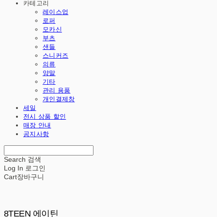
카테고리
레이스업
로퍼
모카신
부츠
샌들
스니커즈
의류
양말
기타
관리 용품
개인결제창
세일
전시 상품 할인
매장 안내
공지사항
Search
검색
Log In
로그인
Cart
장바구니
8TEEN 에이틴