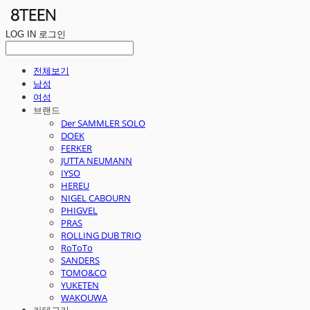
LOG IN
로그인
전체보기
남성
여성
브랜드
Der SAMMLER SOLO
DOEK
FERKER
JUTTA NEUMANN
IYSO
HEREU
NIGEL CABOURN
PHIGVEL
PRAS
ROLLING DUB TRIO
RoToTo
SANDERS
TOMO&CO
YUKETEN
WAKOUWA