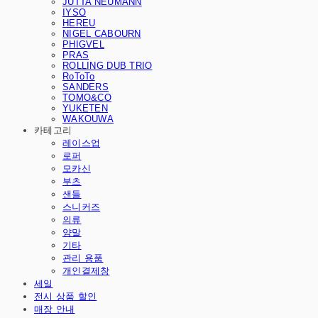
JUTTA NEUMANN
IYSO
HEREU
NIGEL CABOURN
PHIGVEL
PRAS
ROLLING DUB TRIO
RoToTo
SANDERS
TOMO&CO
YUKETEN
WAKOUWA
카테고리
레이스업
로퍼
모카신
부츠
샌들
스니커즈
의류
양말
기타
관리 용품
개인결제창
세일
전시 상품 할인
매장 안내