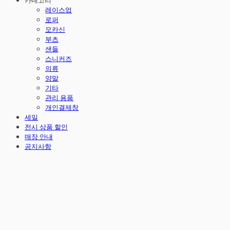
카테고리
레이스업
로퍼
모카신
부츠
샌들
스니커즈
의류
양말
기타
관리 용품
개인결제창
세일
전시 상품 할인
매장 안내
공지사항