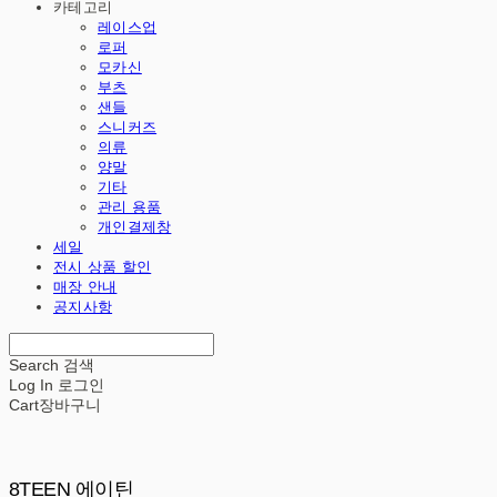
카테고리
레이스업
로퍼
모카신
부츠
샌들
스니커즈
의류
양말
기타
관리 용품
개인결제창
세일
전시 상품 할인
매장 안내
공지사항
Search
검색
Log In
로그인
Cart
장바구니
8TEEN 에이틴