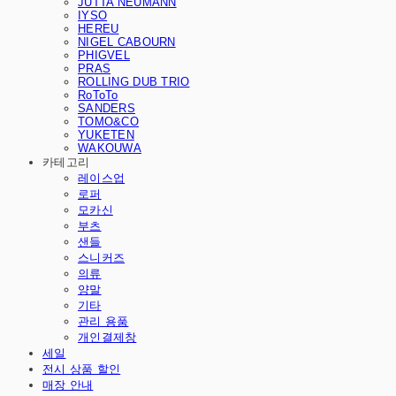
JUTTA NEUMANN
IYSO
HEREU
NIGEL CABOURN
PHIGVEL
PRAS
ROLLING DUB TRIO
RoToTo
SANDERS
TOMO&CO
YUKETEN
WAKOUWA
카테고리
레이스업
로퍼
모카신
부츠
샌들
스니커즈
의류
양말
기타
관리 용품
개인결제창
세일
전시 상품 할인
매장 안내