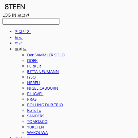
LOG IN
로그인
전체보기
남성
여성
브랜드
Der SAMMLER SOLO
DOEK
FERKER
JUTTA NEUMANN
IYSO
HEREU
NIGEL CABOURN
PHIGVEL
PRAS
ROLLING DUB TRIO
RoToTo
SANDERS
TOMO&CO
YUKETEN
WAKOUWA