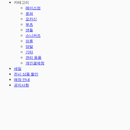
카테고리
레이스업
로퍼
모카신
부츠
샌들
스니커즈
의류
양말
기타
관리 용품
개인결제창
세일
전시 상품 할인
매장 안내
공지사항