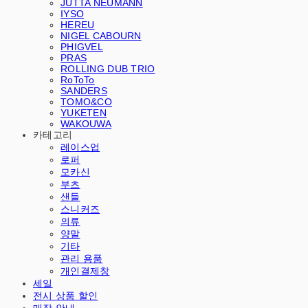
JUTTA NEUMANN
IYSO
HEREU
NIGEL CABOURN
PHIGVEL
PRAS
ROLLING DUB TRIO
RoToTo
SANDERS
TOMO&CO
YUKETEN
WAKOUWA
카테고리
레이스업
로퍼
모카신
부츠
샌들
스니커즈
의류
양말
기타
관리 용품
개인결제창
세일
전시 상품 할인
매장 안내