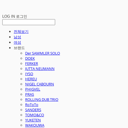
LOG IN
로그인
전체보기
남성
여성
브랜드
Der SAMMLER SOLO
DOEK
FERKER
JUTTA NEUMANN
IYSO
HEREU
NIGEL CABOURN
PHIGVEL
PRAS
ROLLING DUB TRIO
RoToTo
SANDERS
TOMO&CO
YUKETEN
WAKOUWA