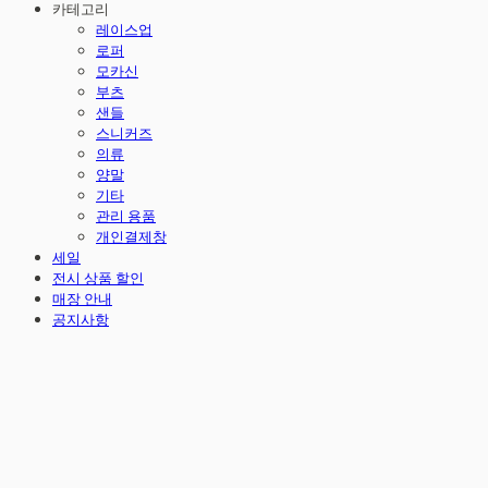
카테고리
레이스업
로퍼
모카신
부츠
샌들
스니커즈
의류
양말
기타
관리 용품
개인결제창
세일
전시 상품 할인
매장 안내
공지사항