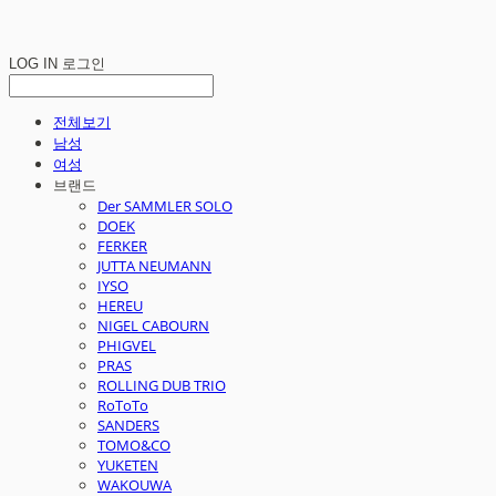
LOG IN
로그인
전체보기
남성
여성
브랜드
Der SAMMLER SOLO
DOEK
FERKER
JUTTA NEUMANN
IYSO
HEREU
NIGEL CABOURN
PHIGVEL
PRAS
ROLLING DUB TRIO
RoToTo
SANDERS
TOMO&CO
YUKETEN
WAKOUWA