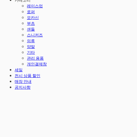
카테고리
레이스업
로퍼
모카신
부츠
샌들
스니커즈
의류
양말
기타
관리 용품
개인결제창
세일
전시 상품 할인
매장 안내
공지사항