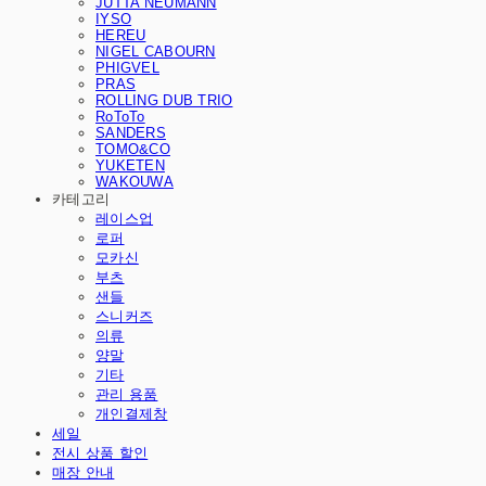
JUTTA NEUMANN
IYSO
HEREU
NIGEL CABOURN
PHIGVEL
PRAS
ROLLING DUB TRIO
RoToTo
SANDERS
TOMO&CO
YUKETEN
WAKOUWA
카테고리
레이스업
로퍼
모카신
부츠
샌들
스니커즈
의류
양말
기타
관리 용품
개인결제창
세일
전시 상품 할인
매장 안내