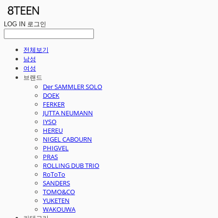
LOG IN
로그인
전체보기
남성
여성
브랜드
Der SAMMLER SOLO
DOEK
FERKER
JUTTA NEUMANN
IYSO
HEREU
NIGEL CABOURN
PHIGVEL
PRAS
ROLLING DUB TRIO
RoToTo
SANDERS
TOMO&CO
YUKETEN
WAKOUWA