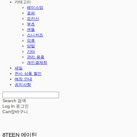
카테고리
레이스업
로퍼
모카신
부츠
샌들
스니커즈
의류
양말
기타
관리 용품
개인결제창
세일
전시 상품 할인
매장 안내
공지사항
Search
검색
Log In
로그인
Cart
장바구니
8TEEN 에이틴