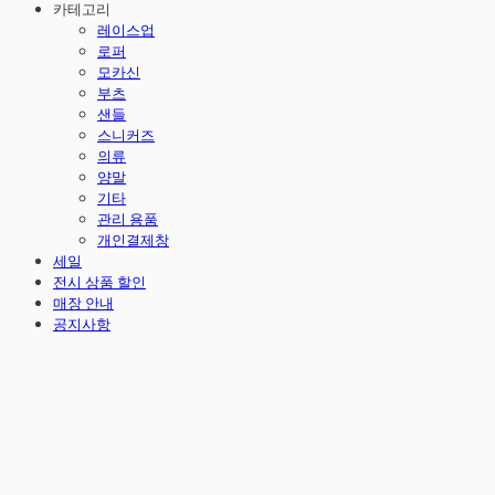
카테고리
레이스업
로퍼
모카신
부츠
샌들
스니커즈
의류
양말
기타
관리 용품
개인결제창
세일
전시 상품 할인
매장 안내
공지사항