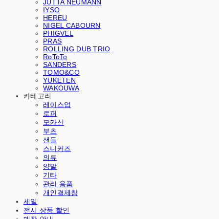
JUTTA NEUMANN
IYSO
HEREU
NIGEL CABOURN
PHIGVEL
PRAS
ROLLING DUB TRIO
RoToTo
SANDERS
TOMO&CO
YUKETEN
WAKOUWA
카테고리
레이스업
로퍼
모카신
부츠
샌들
스니커즈
의류
양말
기타
관리 용품
개인결제창
세일
전시 상품 할인
매장 안내