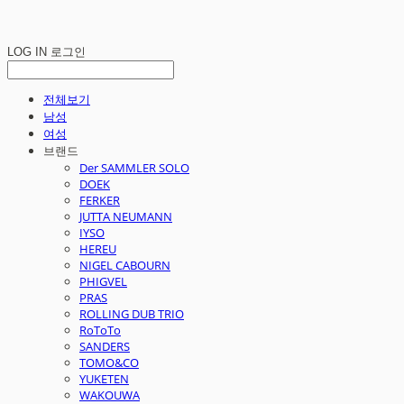
LOG IN
로그인
전체보기
남성
여성
브랜드
Der SAMMLER SOLO
DOEK
FERKER
JUTTA NEUMANN
IYSO
HEREU
NIGEL CABOURN
PHIGVEL
PRAS
ROLLING DUB TRIO
RoToTo
SANDERS
TOMO&CO
YUKETEN
WAKOUWA