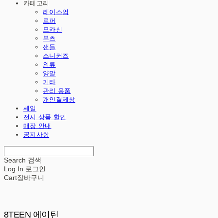
카테고리
레이스업
로퍼
모카신
부츠
샌들
스니커즈
의류
양말
기타
관리 용품
개인결제창
세일
전시 상품 할인
매장 안내
공지사항
Search
검색
Log In
로그인
Cart
장바구니
8TEEN 에이틴