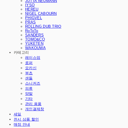
JUTTA NEUMANN
IYSO
HEREU
NIGEL CABOURN
PHIGVEL
PRAS
ROLLING DUB TRIO
RoToTo
SANDERS
TOMO&CO
YUKETEN
WAKOUWA
카테고리
레이스업
로퍼
모카신
부츠
샌들
스니커즈
의류
양말
기타
관리 용품
개인결제창
세일
전시 상품 할인
매장 안내