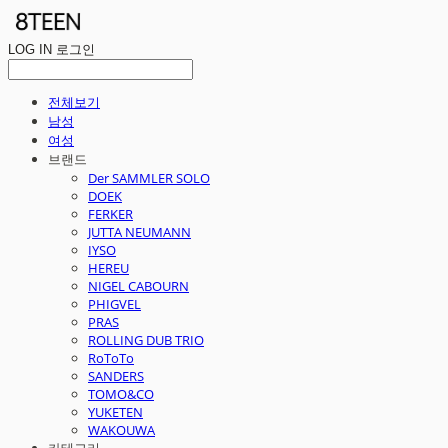
LOG IN
로그인
전체보기
남성
여성
브랜드
Der SAMMLER SOLO
DOEK
FERKER
JUTTA NEUMANN
IYSO
HEREU
NIGEL CABOURN
PHIGVEL
PRAS
ROLLING DUB TRIO
RoToTo
SANDERS
TOMO&CO
YUKETEN
WAKOUWA