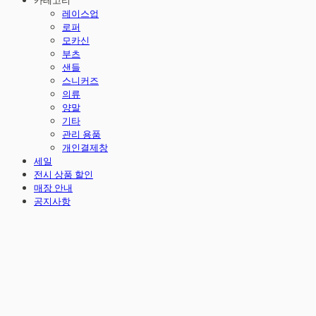
카테고리
레이스업
로퍼
모카신
부츠
샌들
스니커즈
의류
양말
기타
관리 용품
개인결제창
세일
전시 상품 할인
매장 안내
공지사항