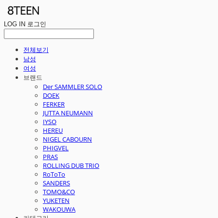
LOG IN
로그인
전체보기
남성
여성
브랜드
Der SAMMLER SOLO
DOEK
FERKER
JUTTA NEUMANN
IYSO
HEREU
NIGEL CABOURN
PHIGVEL
PRAS
ROLLING DUB TRIO
RoToTo
SANDERS
TOMO&CO
YUKETEN
WAKOUWA