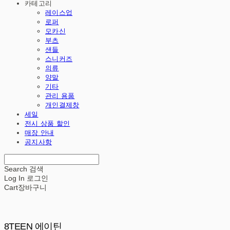
카테고리
레이스업
로퍼
모카신
부츠
샌들
스니커즈
의류
양말
기타
관리 용품
개인결제창
세일
전시 상품 할인
매장 안내
공지사항
Search
검색
Log In
로그인
Cart
장바구니
8TEEN 에이틴