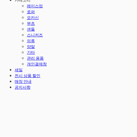
카테고리
레이스업
로퍼
모카신
부츠
샌들
스니커즈
의류
양말
기타
관리 용품
개인결제창
세일
전시 상품 할인
매장 안내
공지사항