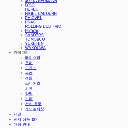
JUTTA NEUMANN
IYSO
HEREU
NIGEL CABOURN
PHIGVEL
PRAS
ROLLING DUB TRIO
RoToTo
SANDERS
TOMO&CO
YUKETEN
WAKOUWA
카테고리
레이스업
로퍼
모카신
부츠
샌들
스니커즈
의류
양말
기타
관리 용품
개인결제창
세일
전시 상품 할인
매장 안내