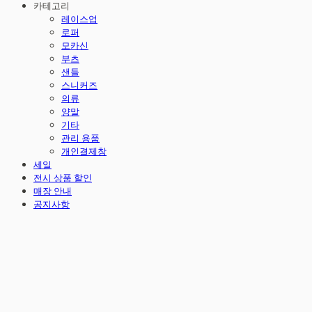
카테고리
레이스업
로퍼
모카신
부츠
샌들
스니커즈
의류
양말
기타
관리 용품
개인결제창
세일
전시 상품 할인
매장 안내
공지사항