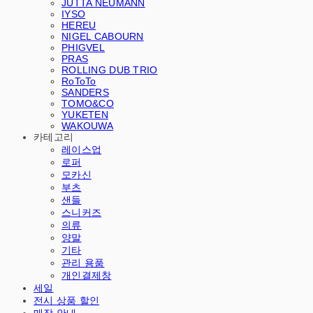
JUTTA NEUMANN
IYSO
HEREU
NIGEL CABOURN
PHIGVEL
PRAS
ROLLING DUB TRIO
RoToTo
SANDERS
TOMO&CO
YUKETEN
WAKOUWA
카테고리
레이스업
로퍼
모카신
부츠
샌들
스니커즈
의류
양말
기타
관리 용품
개인결제창
세일
전시 상품 할인
매장 안내