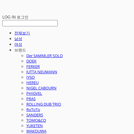
LOG IN
로그인
전체보기
남성
여성
브랜드
Der SAMMLER SOLO
DOEK
FERKER
JUTTA NEUMANN
IYSO
HEREU
NIGEL CABOURN
PHIGVEL
PRAS
ROLLING DUB TRIO
RoToTo
SANDERS
TOMO&CO
YUKETEN
WAKOUWA