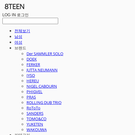
LOG IN
로그인
전체보기
남성
여성
브랜드
Der SAMMLER SOLO
DOEK
FERKER
JUTTA NEUMANN
IYSO
HEREU
NIGEL CABOURN
PHIGVEL
PRAS
ROLLING DUB TRIO
RoToTo
SANDERS
TOMO&CO
YUKETEN
WAKOUWA