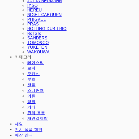
JUTTA NEUMANN
IYSO
HEREU
NIGEL CABOURN
PHIGVEL
PRAS
ROLLING DUB TRIO
RoToTo
SANDERS
TOMO&CO
YUKETEN
WAKOUWA
카테고리
레이스업
로퍼
모카신
부츠
샌들
스니커즈
의류
양말
기타
관리 용품
개인결제창
세일
전시 상품 할인
매장 안내