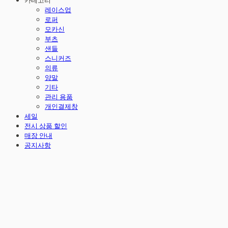
카테고리
레이스업
로퍼
모카신
부츠
샌들
스니커즈
의류
양말
기타
관리 용품
개인결제창
세일
전시 상품 할인
매장 안내
공지사항