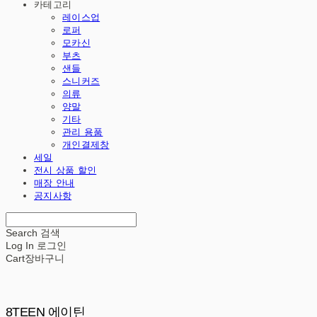
카테고리
레이스업
로퍼
모카신
부츠
샌들
스니커즈
의류
양말
기타
관리 용품
개인결제창
세일
전시 상품 할인
매장 안내
공지사항
Search
검색
Log In
로그인
Cart
장바구니
8TEEN 에이틴