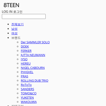
LOG IN
로그인
전체보기
남성
여성
브랜드
Der SAMMLER SOLO
DOEK
FERKER
JUTTA NEUMANN
IYSO
HEREU
NIGEL CABOURN
PHIGVEL
PRAS
ROLLING DUB TRIO
RoToTo
SANDERS
TOMO&CO
YUKETEN
WAKOUWA