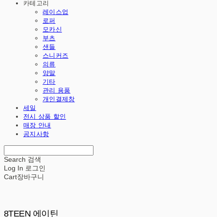
카테고리
레이스업
로퍼
모카신
부츠
샌들
스니커즈
의류
양말
기타
관리 용품
개인결제창
세일
전시 상품 할인
매장 안내
공지사항
Search
검색
Log In
로그인
Cart
장바구니
8TEEN 에이틴