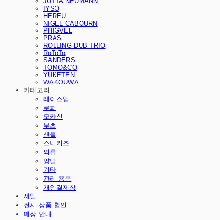
JUTTA NEUMANN
IYSO
HEREU
NIGEL CABOURN
PHIGVEL
PRAS
ROLLING DUB TRIO
RoToTo
SANDERS
TOMO&CO
YUKETEN
WAKOUWA
카테고리
레이스업
로퍼
모카신
부츠
샌들
스니커즈
의류
양말
기타
관리 용품
개인결제창
세일
전시 상품 할인
매장 안내