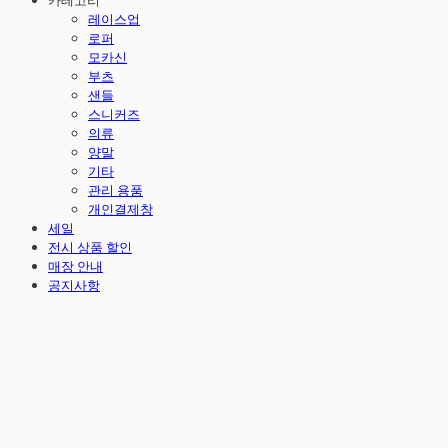
카테고리
레이스업
로퍼
모카신
부츠
샌들
스니커즈
의류
양말
기타
관리 용품
개인결제창
세일
전시 상품 할인
매장 안내
공지사항