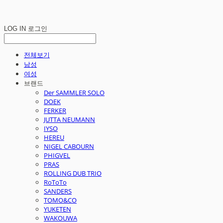
LOG IN
로그인
전체보기
남성
여성
브랜드
Der SAMMLER SOLO
DOEK
FERKER
JUTTA NEUMANN
IYSO
HEREU
NIGEL CABOURN
PHIGVEL
PRAS
ROLLING DUB TRIO
RoToTo
SANDERS
TOMO&CO
YUKETEN
WAKOUWA