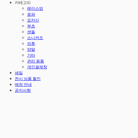
카테고리
레이스업
로퍼
모카신
부츠
샌들
스니커즈
의류
양말
기타
관리 용품
개인결제창
세일
전시 상품 할인
매장 안내
공지사항