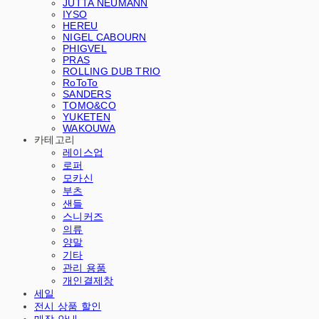
JUTTA NEUMANN
IYSO
HEREU
NIGEL CABOURN
PHIGVEL
PRAS
ROLLING DUB TRIO
RoToTo
SANDERS
TOMO&CO
YUKETEN
WAKOUWA
카테고리
레이스업
로퍼
모카신
부츠
샌들
스니커즈
의류
양말
기타
관리 용품
개인결제창
세일
전시 상품 할인
매장 안내