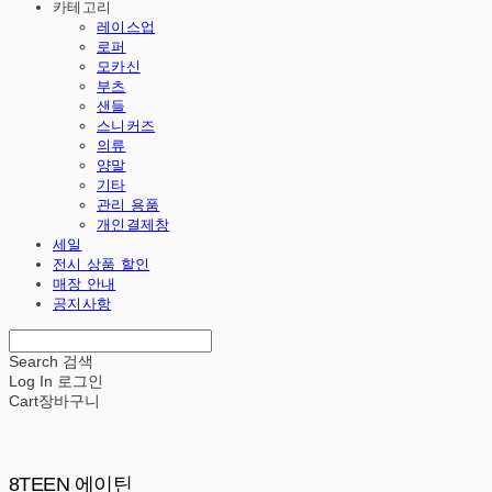
카테고리
레이스업
로퍼
모카신
부츠
샌들
스니커즈
의류
양말
기타
관리 용품
개인결제창
세일
전시 상품 할인
매장 안내
공지사항
Search
검색
Log In
로그인
Cart
장바구니
8TEEN 에이틴