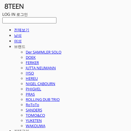
LOG IN
로그인
전체보기
남성
여성
브랜드
Der SAMMLER SOLO
DOEK
FERKER
JUTTA NEUMANN
IYSO
HEREU
NIGEL CABOURN
PHIGVEL
PRAS
ROLLING DUB TRIO
RoToTo
SANDERS
TOMO&CO
YUKETEN
WAKOUWA