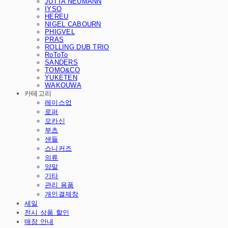
JUTTA NEUMANN
IYSO
HEREU
NIGEL CABOURN
PHIGVEL
PRAS
ROLLING DUB TRIO
RoToTo
SANDERS
TOMO&CO
YUKETEN
WAKOUWA
카테고리
레이스업
로퍼
모카신
부츠
샌들
스니커즈
의류
양말
기타
관리 용품
개인결제창
세일
전시 상품 할인
매장 안내