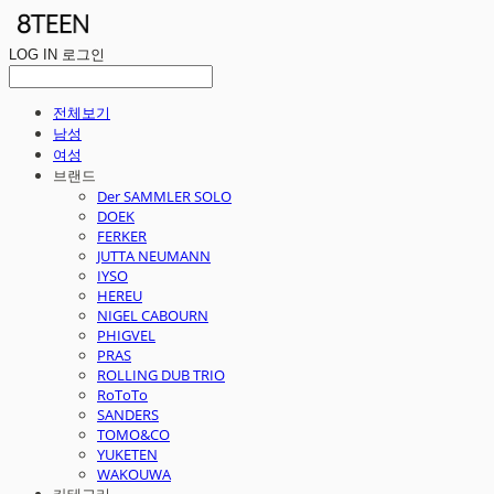
LOG IN
로그인
전체보기
남성
여성
브랜드
Der SAMMLER SOLO
DOEK
FERKER
JUTTA NEUMANN
IYSO
HEREU
NIGEL CABOURN
PHIGVEL
PRAS
ROLLING DUB TRIO
RoToTo
SANDERS
TOMO&CO
YUKETEN
WAKOUWA