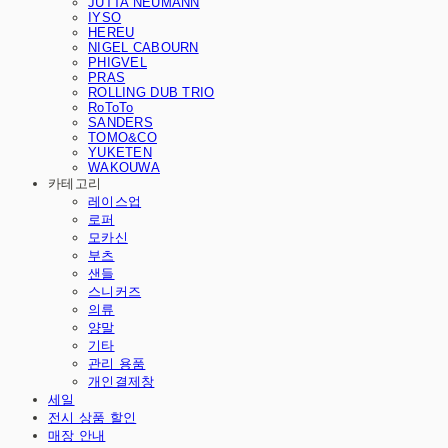
JUTTA NEUMANN
IYSO
HEREU
NIGEL CABOURN
PHIGVEL
PRAS
ROLLING DUB TRIO
RoToTo
SANDERS
TOMO&CO
YUKETEN
WAKOUWA
카테고리
레이스업
로퍼
모카신
부츠
샌들
스니커즈
의류
양말
기타
관리 용품
개인결제창
세일
전시 상품 할인
매장 안내