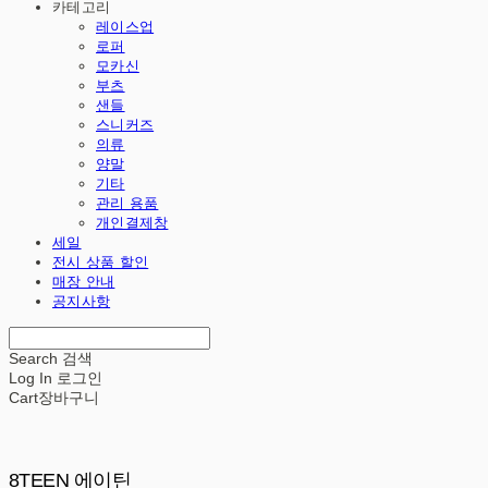
카테고리
레이스업
로퍼
모카신
부츠
샌들
스니커즈
의류
양말
기타
관리 용품
개인결제창
세일
전시 상품 할인
매장 안내
공지사항
Search
검색
Log In
로그인
Cart
장바구니
8TEEN 에이틴