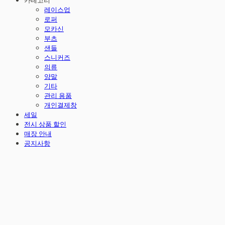
카테고리
레이스업
로퍼
모카신
부츠
샌들
스니커즈
의류
양말
기타
관리 용품
개인결제창
세일
전시 상품 할인
매장 안내
공지사항