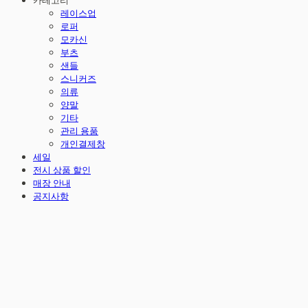
카테고리
레이스업
로퍼
모카신
부츠
샌들
스니커즈
의류
양말
기타
관리 용품
개인결제창
세일
전시 상품 할인
매장 안내
공지사항