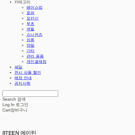
카테고리
레이스업
로퍼
모카신
부츠
샌들
스니커즈
의류
양말
기타
관리 용품
개인결제창
세일
전시 상품 할인
매장 안내
공지사항
Search
검색
Log In
로그인
Cart
장바구니
8TEEN 에이틴