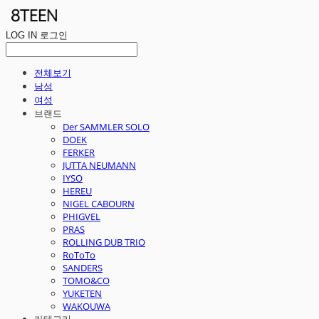
LOG IN
로그인
전체보기
남성
여성
브랜드
Der SAMMLER SOLO
DOEK
FERKER
JUTTA NEUMANN
IYSO
HEREU
NIGEL CABOURN
PHIGVEL
PRAS
ROLLING DUB TRIO
RoToTo
SANDERS
TOMO&CO
YUKETEN
WAKOUWA