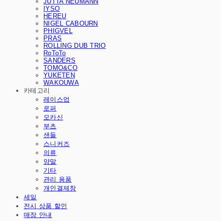
JUTTA NEUMANN
IYSO
HEREU
NIGEL CABOURN
PHIGVEL
PRAS
ROLLING DUB TRIO
RoToTo
SANDERS
TOMO&CO
YUKETEN
WAKOUWA
카테고리
레이스업
로퍼
모카신
부츠
샌들
스니커즈
의류
양말
기타
관리 용품
개인결제창
세일
전시 상품 할인
매장 안내