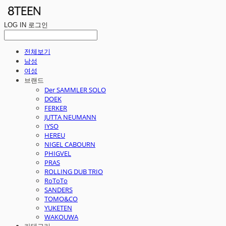
LOG IN
로그인
전체보기
남성
여성
브랜드
Der SAMMLER SOLO
DOEK
FERKER
JUTTA NEUMANN
IYSO
HEREU
NIGEL CABOURN
PHIGVEL
PRAS
ROLLING DUB TRIO
RoToTo
SANDERS
TOMO&CO
YUKETEN
WAKOUWA