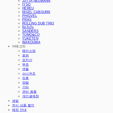
JUTTA NEUMANN
IYSO
HEREU
NIGEL CABOURN
PHIGVEL
PRAS
ROLLING DUB TRIO
RoToTo
SANDERS
TOMO&CO
YUKETEN
WAKOUWA
카테고리
레이스업
로퍼
모카신
부츠
샌들
스니커즈
의류
양말
기타
관리 용품
개인결제창
세일
전시 상품 할인
매장 안내