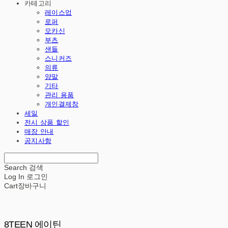
카테고리
레이스업
로퍼
모카신
부츠
샌들
스니커즈
의류
양말
기타
관리 용품
개인결제창
세일
전시 상품 할인
매장 안내
공지사항
Search
검색
Log In
로그인
Cart
장바구니
8TEEN 에이틴