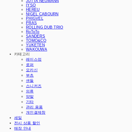
JUTTA NEUMANN
IYSO
HEREU
NIGEL CABOURN
PHIGVEL
PRAS
ROLLING DUB TRIO
RoToTo
SANDERS
TOMO&CO
YUKETEN
WAKOUWA
카테고리
레이스업
로퍼
모카신
부츠
샌들
스니커즈
의류
양말
기타
관리 용품
개인결제창
세일
전시 상품 할인
매장 안내