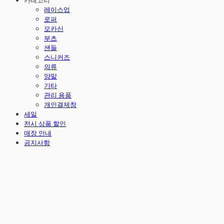
카테고리
레이스업
로퍼
모카신
부츠
샌들
스니커즈
의류
양말
기타
관리 용품
개인결제창
세일
전시 상품 할인
매장 안내
공지사항