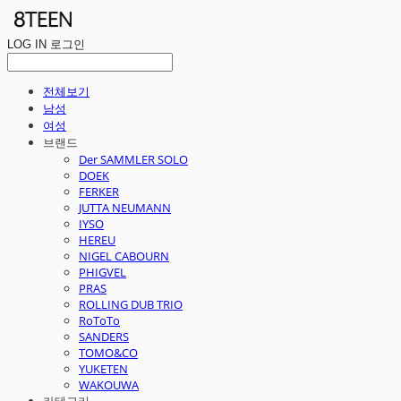
LOG IN
로그인
전체보기
남성
여성
브랜드
Der SAMMLER SOLO
DOEK
FERKER
JUTTA NEUMANN
IYSO
HEREU
NIGEL CABOURN
PHIGVEL
PRAS
ROLLING DUB TRIO
RoToTo
SANDERS
TOMO&CO
YUKETEN
WAKOUWA