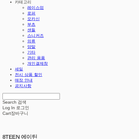
카테고리
레이스업
로퍼
모카신
부츠
샌들
스니커즈
의류
양말
기타
관리 용품
개인결제창
세일
전시 상품 할인
매장 안내
공지사항
Search
검색
Log In
로그인
Cart
장바구니
8TEEN 에이틴