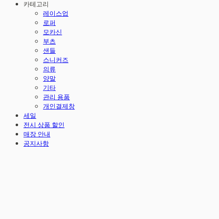
카테고리
레이스업
로퍼
모카신
부츠
샌들
스니커즈
의류
양말
기타
관리 용품
개인결제창
세일
전시 상품 할인
매장 안내
공지사항