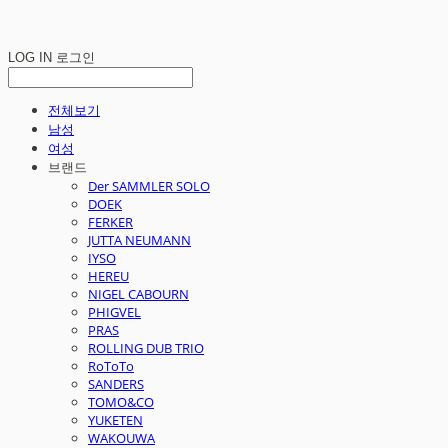
LOG IN
로그인
전체보기
남성
여성
브랜드
Der SAMMLER SOLO
DOEK
FERKER
JUTTA NEUMANN
IYSO
HEREU
NIGEL CABOURN
PHIGVEL
PRAS
ROLLING DUB TRIO
RoToTo
SANDERS
TOMO&CO
YUKETEN
WAKOUWA