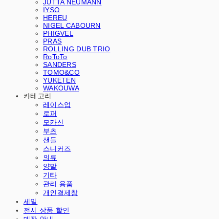
JUTTA NEUMANN
IYSO
HEREU
NIGEL CABOURN
PHIGVEL
PRAS
ROLLING DUB TRIO
RoToTo
SANDERS
TOMO&CO
YUKETEN
WAKOUWA
카테고리
레이스업
로퍼
모카신
부츠
샌들
스니커즈
의류
양말
기타
관리 용품
개인결제창
세일
전시 상품 할인
매장 안내