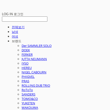
LOG IN
로그인
전체보기
남성
여성
브랜드
Der SAMMLER SOLO
DOEK
FERKER
JUTTA NEUMANN
IYSO
HEREU
NIGEL CABOURN
PHIGVEL
PRAS
ROLLING DUB TRIO
RoToTo
SANDERS
TOMO&CO
YUKETEN
WAKOUWA