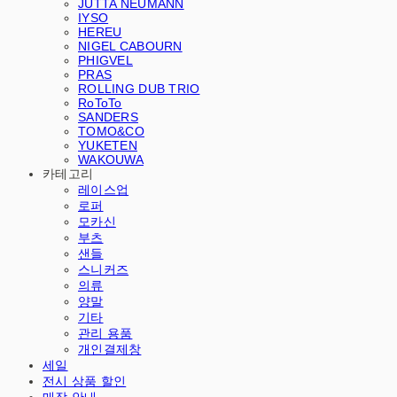
JUTTA NEUMANN
IYSO
HEREU
NIGEL CABOURN
PHIGVEL
PRAS
ROLLING DUB TRIO
RoToTo
SANDERS
TOMO&CO
YUKETEN
WAKOUWA
카테고리
레이스업
로퍼
모카신
부츠
샌들
스니커즈
의류
양말
기타
관리 용품
개인결제창
세일
전시 상품 할인
매장 안내