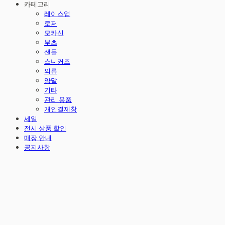
카테고리
레이스업
로퍼
모카신
부츠
샌들
스니커즈
의류
양말
기타
관리 용품
개인결제창
세일
전시 상품 할인
매장 안내
공지사항