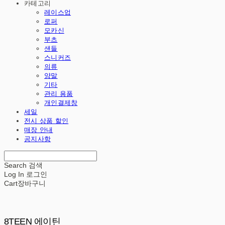
카테고리
레이스업
로퍼
모카신
부츠
샌들
스니커즈
의류
양말
기타
관리 용품
개인결제창
세일
전시 상품 할인
매장 안내
공지사항
Search
검색
Log In
로그인
Cart
장바구니
8TEEN 에이틴