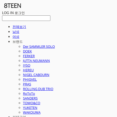
LOG IN
로그인
전체보기
남성
여성
브랜드
Der SAMMLER SOLO
DOEK
FERKER
JUTTA NEUMANN
IYSO
HEREU
NIGEL CABOURN
PHIGVEL
PRAS
ROLLING DUB TRIO
RoToTo
SANDERS
TOMO&CO
YUKETEN
WAKOUWA