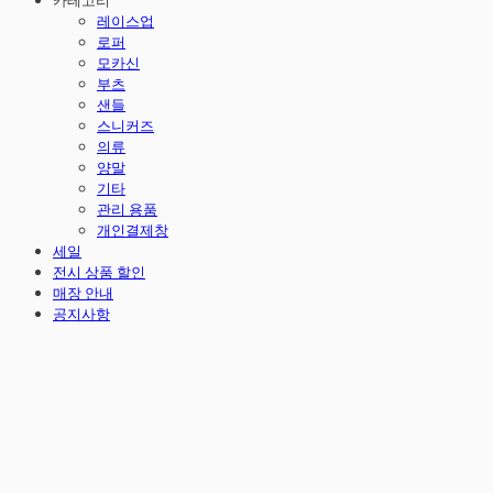
카테고리
레이스업
로퍼
모카신
부츠
샌들
스니커즈
의류
양말
기타
관리 용품
개인결제창
세일
전시 상품 할인
매장 안내
공지사항