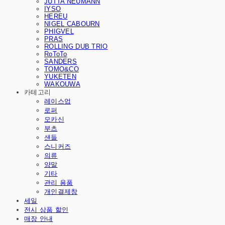
JUTTA NEUMANN
IYSO
HEREU
NIGEL CABOURN
PHIGVEL
PRAS
ROLLING DUB TRIO
RoToTo
SANDERS
TOMO&CO
YUKETEN
WAKOUWA
카테고리
레이스업
로퍼
모카신
부츠
샌들
스니커즈
의류
양말
기타
관리 용품
개인결제창
세일
전시 상품 할인
매장 안내