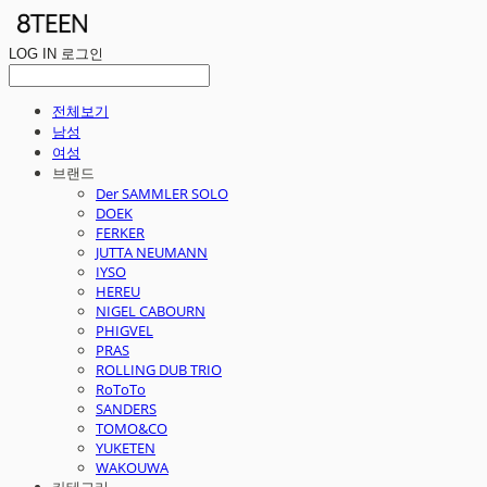
LOG IN
로그인
전체보기
남성
여성
브랜드
Der SAMMLER SOLO
DOEK
FERKER
JUTTA NEUMANN
IYSO
HEREU
NIGEL CABOURN
PHIGVEL
PRAS
ROLLING DUB TRIO
RoToTo
SANDERS
TOMO&CO
YUKETEN
WAKOUWA