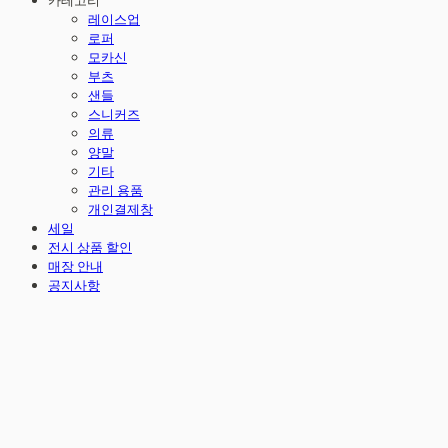
카테고리
레이스업
로퍼
모카신
부츠
샌들
스니커즈
의류
양말
기타
관리 용품
개인결제창
세일
전시 상품 할인
매장 안내
공지사항