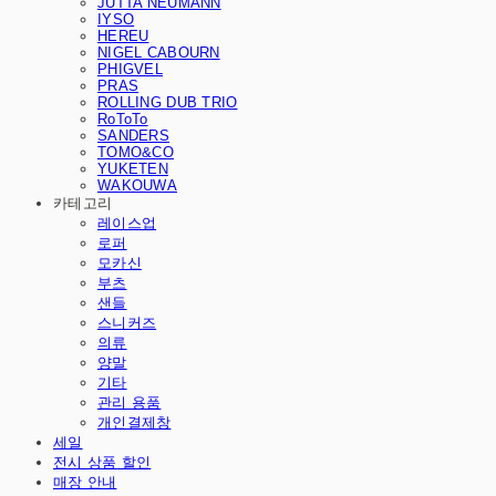
JUTTA NEUMANN
IYSO
HEREU
NIGEL CABOURN
PHIGVEL
PRAS
ROLLING DUB TRIO
RoToTo
SANDERS
TOMO&CO
YUKETEN
WAKOUWA
카테고리
레이스업
로퍼
모카신
부츠
샌들
스니커즈
의류
양말
기타
관리 용품
개인결제창
세일
전시 상품 할인
매장 안내