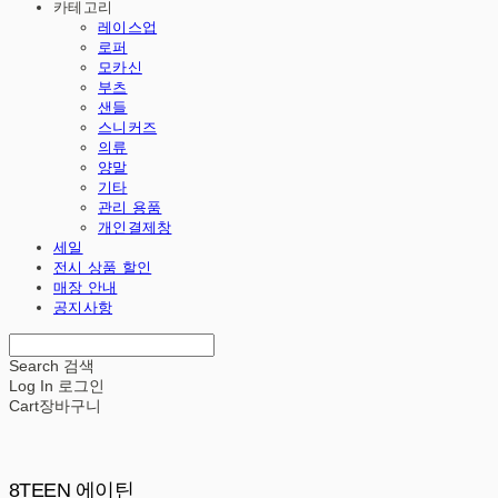
카테고리
레이스업
로퍼
모카신
부츠
샌들
스니커즈
의류
양말
기타
관리 용품
개인결제창
세일
전시 상품 할인
매장 안내
공지사항
Search
검색
Log In
로그인
Cart
장바구니
8TEEN 에이틴